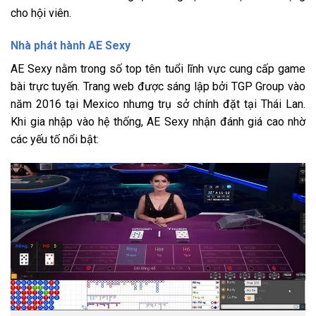
cho hội viên.
Nhà phát hành AE Sexy
AE Sexy nằm trong số top tên tuổi lĩnh vực cung cấp game
bài trực tuyến. Trang web được sáng lập bởi TGP Group vào
năm 2016 tại Mexico nhưng trụ sở chính đặt tại Thái Lan.
Khi gia nhập vào hệ thống, AE Sexy nhận đánh giá cao nhờ
các yếu tố nổi bật: