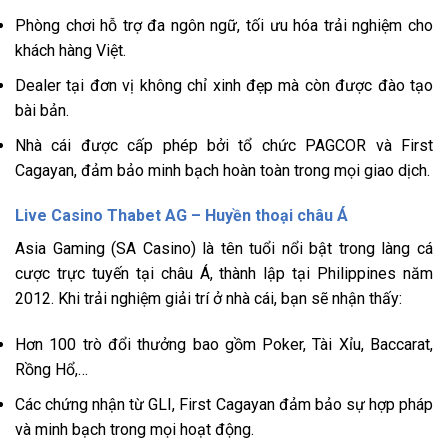
Phòng chơi hỗ trợ đa ngôn ngữ, tối ưu hóa trải nghiệm cho
khách hàng Việt.
Dealer tại đơn vị không chỉ xinh đẹp mà còn được đào tạo
bài bản.
Nhà cái được cấp phép bởi tổ chức PAGCOR và First
Cagayan, đảm bảo minh bạch hoàn toàn trong mọi giao dịch.
Live Casino Thabet AG – Huyền thoại châu Á
Asia Gaming (SA Casino) là tên tuổi nổi bật trong làng cá
cược trực tuyến tại châu Á, thành lập tại Philippines năm
2012. Khi trải nghiệm giải trí ở nhà cái, bạn sẽ nhận thấy:
Hơn 100 trò đổi thưởng bao gồm Poker, Tài Xỉu, Baccarat,
Rồng Hổ,…
Các chứng nhận từ GLI, First Cagayan đảm bảo sự hợp pháp
và minh bạch trong mọi hoạt động.