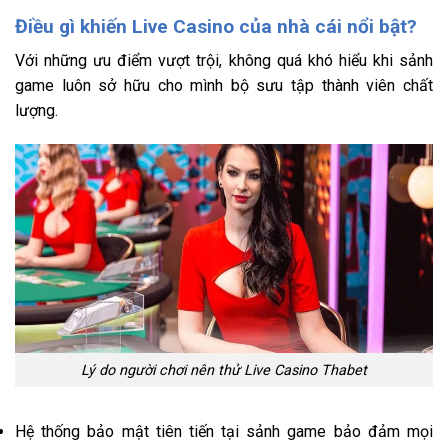
Điều gì khiến Live Casino của nhà cái nổi bật?
Với những ưu điểm vượt trội, không quá khó hiểu khi sảnh
game luôn sở hữu cho mình bộ sưu tập thành viên chất
lượng.
Lý do người chơi nên thử Live Casino Thabet
Hệ thống bảo mật tiên tiến tại sảnh game bảo đảm mọi