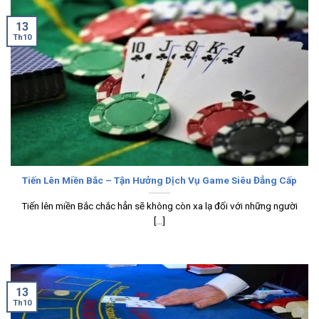
13
Th10
Tiến Lên Miền Bắc – Tận Hưởng Dịch Vụ Game Siêu Đẳng Cấp
Tiến lên miền Bắc chắc hẳn sẽ không còn xa lạ đối với những người
[...]
13
Th10