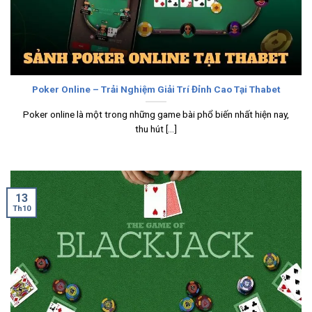
Poker Online – Trải Nghiệm Giải Trí Đỉnh Cao Tại Thabet
Poker online là một trong những game bài phổ biến nhất hiện nay,
thu hút [...]
13
Th10