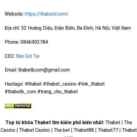
Website:
https://thabetd.com/
Địa chỉ: 52 Hoàng Diệu, Điện Biên, Ba Đình, Hà Nội, Việt Nam
Phone: 0846902784
CEO:
Bân Gió Tai
Email:
thabetbcom@gmail.com
Hastags: #thabet #thabet_casino #link_thabet
#thabetb_com #trang_chu_thabet
Top từ khóa Thabet tìm kiếm phổ biến nhất:
Thabet | Tha
Casino | Thabet Casino | Tha bet | Thabet88 | Thabet77 | Thabet