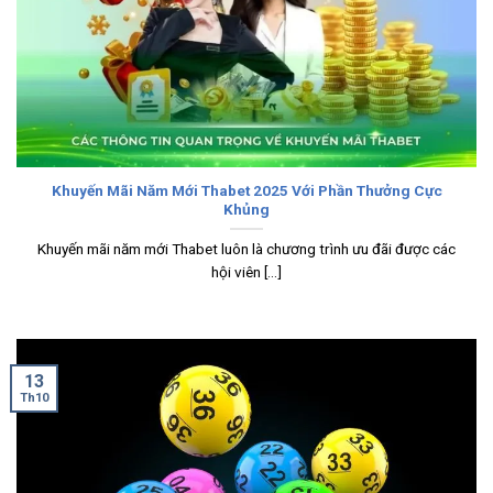
Khuyến Mãi Năm Mới Thabet 2025 Với Phần Thưởng Cực
Khủng
Khuyến mãi năm mới Thabet luôn là chương trình ưu đãi được các
hội viên [...]
13
Th10