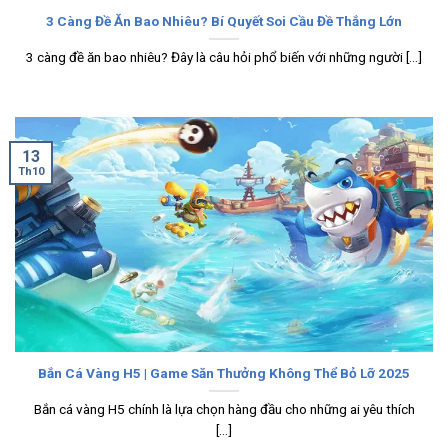
3 Càng Đề Ăn Bao Nhiêu? Bí Quyết Soi Cầu Đề Thắng Lớn
3 càng đề ăn bao nhiêu? Đây là câu hỏi phổ biến với những người [...]
13
Th10
Bắn Cá Vàng H5 | Game Săn Thưởng Không Thể Bỏ Lỡ 2025
Bắn cá vàng H5 chính là lựa chọn hàng đầu cho những ai yêu thích
[...]