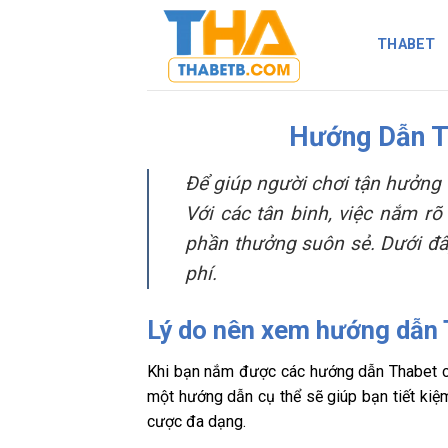
Bỏ
qua
THABET
nội
dung
Hướng Dẫn T
Để giúp người chơi tận hưởng 
Với các tân binh, việc nắm rõ
phần thưởng suôn sẻ. Dưới đây
phí.
Lý do nên xem hướng dẫn
Khi bạn nắm được các hướng dẫn Thabet chu
một hướng dẫn cụ thể sẽ giúp bạn tiết kiệ
cược đa dạng.