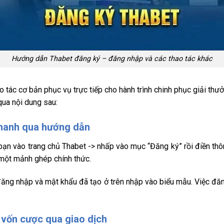
Hướng dẫn Thabet đăng ký – đăng nhập và các thao tác khác
 tác cơ bản phục vụ trực tiếp cho hành trình chinh phục giải th
qua nội dung sau:
nhanh qua hướng dẫn
 bạn vào trang chủ Thabet -> nhấp vào mục “Đăng ký” rồi điền thô
h một mảnh ghép chính thức.
ăng nhập và mật khẩu đã tạo ở trên nhập vào biểu mẫu. Việc đăn
 vốn cược qua giao dịch