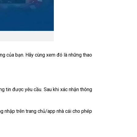
ưởng của bạn. Hãy cùng xem đó là những thao
ng tin được yêu cầu. Sau khi xác nhận thông
g nhập trên trang chủ/app nhà cái cho phép