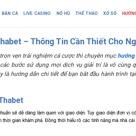
BẮN CÁ
LIVE CASINO
NỔ HŨ
THỂ THAO
XỔ SỐ
HƯỚN
habet – Thông Tin Cần Thiết Cho Ng
trọn vẹn trải nghiệm cá cược thì chuyên mục
hướng 
 các bước sử dụng mọi dịch vụ giải trí là vô cùng 
 là hướng dẫn chi tiết để bạn bắt đầu hành trình t
 Thabet
ẩn sẽ dễ dàng làm quen với giao diện. Tuy giao diện đơn vị có t
m thời gian khám phá. Đồng thời hiểu rõ các tính năng mà nhà cá