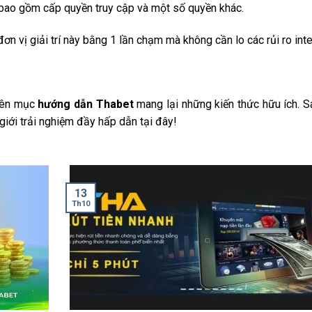
t bao gồm cấp quyền truy cập và một số quyền khác.
ơn vị giải trí này bằng 1 lần chạm mà không cần lo các rủi ro inte
uyên mục
hướng dẫn Thabet
mang lại những kiến thức hữu ích. S
 giới trải nghiệm đầy hấp dẫn tại đây!
13
Th10