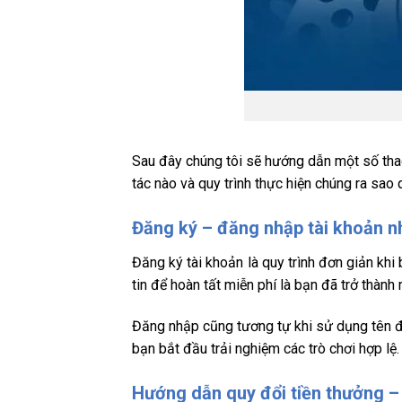
Sau đây chúng tôi sẽ hướng dẫn một số thao
tác nào và quy trình thực hiện chúng ra sao 
Đăng ký – đăng nhập tài khoản 
Đăng ký tài khoản là quy trình đơn giản khi
tin để hoàn tất miễn phí là bạn đã trở thàn
Đăng nhập cũng tương tự khi sử dụng tên đ
bạn bắt đầu trải nghiệm các trò chơi hợp lệ.
Hướng dẫn quy đổi tiền thưởng –