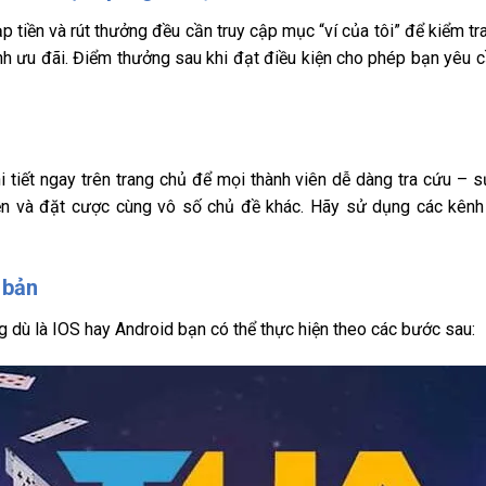
 tiền và rút thưởng đều cần truy cập mục “ví của tôi” để kiểm tra
 ưu đãi. Điểm thưởng sau khi đạt điều kiện cho phép bạn yêu cầ
tiết ngay trên trang chủ để mọi thành viên dễ dàng tra cứu – sử
ền và đặt cược cùng vô số chủ đề khác. Hãy sử dụng các kênh n
 bản
ng dù là IOS hay Android bạn có thể thực hiện theo các bước sau: