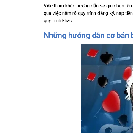
Việc tham khảo hướng dẫn sẽ giúp bạn tận dụ
qua việc nắm rõ quy trình đăng ký, nạp tiề
quy trình khác.
Những hướng dẫn cơ bản bấ