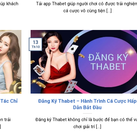
giúp khách
Tải app Thabet giúp người chơi có được trải nghiệ
cá cược vô cùng tiện [...]
13
Th10
Tác Chỉ
Đăng Ký Thabet – Hành Trình Cá Cược Hấp
Dẫn Bắt Đầu
n trải
Đăng ký Thabet không chỉ là bước để bạn có thể v
]
chơi giải trí [...]