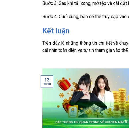
Bước 3: Sau khi tải xong, mở tệp và cài đặ
Bước 4: Cuối cùng, bạn có thể truy cập vào đ
Kết luận
Trên đây là những thông tin chi tiết về ch
cái nhìn toàn diện và tự tin tham gia vào thế
13
Th10